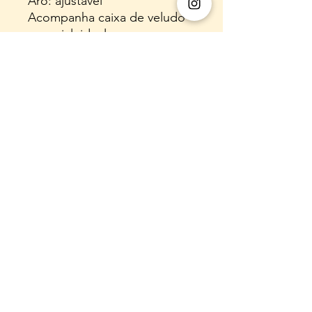
Aro: ajustável
Acompanha caixa de veludo
especial, ideal para
presentear ou guardar sua
joia com cuidado e
sofisticação.
E-mail:
almaflorarte@gmail.com
WhatsApp:
(31) 920058060
Instagram: @almaflorarte
Nome Empresarial:
55.308.216
LAURA REGINA
DE SA OLIVEIRA
CNPJ:
55.308.216
/0001-00
Endereço comercial (para fins legais,
não