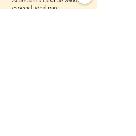
Acompanha caixa de veludo
especial, ideal para
presentear ou guardar sua
joia com cuidado e
sofisticação.
E-mail:
almaflorarte@gmail.com
WhatsApp:
(31) 920058060
Instagram: @almaflorarte
Nome Empresarial:
55.308.216
LAURA REGINA
DE SA OLIVEIRA
CNPJ:
55.308.216
/0001-00
Endereço comercial (para fins legais,
não
realizamos atendimento presencial
): : Rua