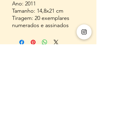
Ano: 2011
Tamanho: 14,8x21 cm
Tiragem: 20 exemplares
numerados e assinados
E-mail:
almaflorarte@gmail.com
WhatsApp:
(31) 920058060
Instagram: @almaflorarte
Nome Empresarial:
55.308.216
LAURA REGINA
DE SA OLIVEIRA
CNPJ:
55.308.216
/0001-00
Endereço comercial (para fins legais,
não
realizamos atendimento presencial
): : Rua