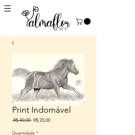
Print Indomável
Preço
Preço
 R$ 40,00 
R$ 20,00
normal
promocional
Quantidade
*