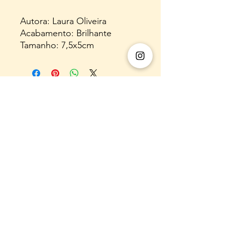
Autora: Laura Oliveira
Acabamento: Brilhante
Tamanho: 7,5x5cm
E-mail:
almaflorarte@gmail.com
WhatsApp:
(31) 920058060
Instagram: @almaflorarte
Nome Empresarial:
55.308.216
LAURA REGINA
DE SA OLIVEIRA
CNPJ:
55.308.216
/0001-00
Endereço comercial (para fins legais,
não
realizamos atendimento presencial
): : Rua