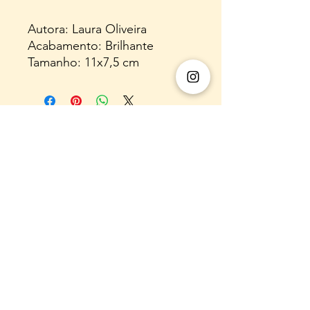
Autora: Laura Oliveira
Acabamento: Brilhante
Tamanho: 11x7,5 cm
E-mail:
almaflorarte@gmail.com
WhatsApp:
(31) 920058060
Instagram: @almaflorarte
Nome Empresarial:
55.308.216
LAURA REGINA
DE SA OLIVEIRA
CNPJ:
55.308.216
/0001-00
Endereço comercial (para fins legais,
não
realizamos atendimento presencial
): : Rua