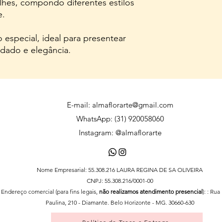
alhes, compondo diferentes estilos
e.
especial, ideal para presentear
idado e elegância.
E-mail:
almaflorarte@gmail.com
WhatsApp: (31) 920058060
Instagram: @almaflorarte
Nome Empresarial: 55.308.216 LAURA REGINA DE SA OLIVEIRA
CNPJ: 55.308.216/0001-00
Endereço comercial (para fins legais,
não realizamos atendimento presencial
): : Ru
Paulina, 210 - Diamante. Belo Horizonte - MG. 30660-630