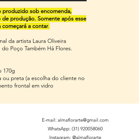
to produzido sob encomenda,
zo de produção. Somente após esse
a começará a contar
.
al da artista Laura Oliveira
o do Poço Também Há Flores.
o 170g
ou preta (a escolha do cliente no
ento frontal em vidro
E-mail:
almaflorarte@gmail.com
WhatsApp: (31) 920058060
Instagram: @almaflorarte