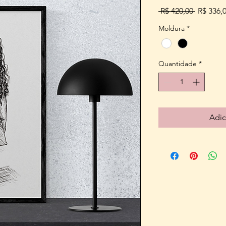
Preço
 R$ 420,00 
R$ 336,
normal
Moldura
*
Quantidade
*
Adic