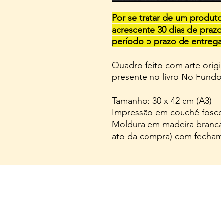
Por se tratar de um produ
acrescente 30 dias de pra
período o prazo de entreg
Quadro feito com arte origin
presente no livro No Fund
Tamanho: 30 x 42 cm (A3)
Impressão em couché fosc
Moldura em madeira branca 
ato da compra) com fecham